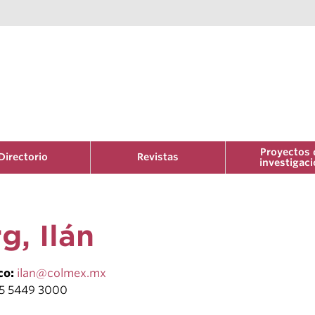
Proyectos 
Directorio
Revistas
investigac
g, Ilán
co:
ilan@colmex.mx
55 5449 3000