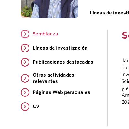
Líneas de invest
S
Semblanza
Líneas de investigación
Ilá
Publicaciones destacadas
doc
inv
Otras actividades
relevantes
Sci
y e
Páginas Web personales
Ame
202
CV