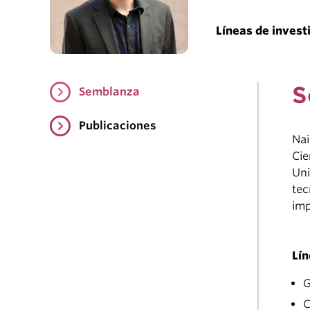
Líneas de invest
S
Semblanza
Publicaciones
Nai
Cie
Uni
tec
imp
Lín
G
C