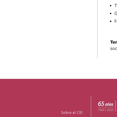
T
G
F
Te
soc
Sobre el CEI