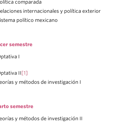
olítica comparada
elaciones internacionales y política exterior
istema político mexicano
rcer semestre
ptativa I
ptativa II
[1]
eorías y métodos de investigación I
arto semestre
eorías y métodos de investigación II