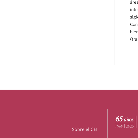
áre
inte
sig
Com
bie
(tra
Sobre el CEI