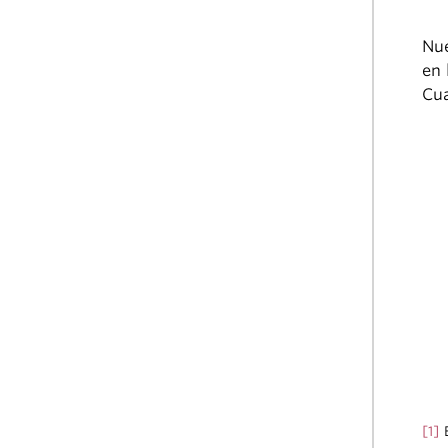
Nue
en 
Cua
[1]
E