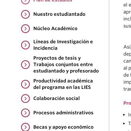
el 
apr
Nuestro estudiantado
inc
sus
Núcleo Académico
Líneas de Investigación e
Así
Incidencia
de
Proyectos de tesis y
cam
Trabajos conjuntos entre
al 
estudiantado y profesorado
de 
Productividad académica
imp
del programa en las LIES
tra
Colaboración social
Pr
Procesos administrativos
I
T
Becas y apoyo económico