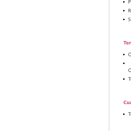
P
R
S
Te
O
O
T
Cu
T