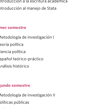
ntroducción a la escritura académica
ntroducción al manejo de Stata
imer semestre
etodología de investigación I
eoría política
iencia política
spañol teórico-práctico
nálisis histórico
gundo semestre
etodología de investigación II
olíticas públicas