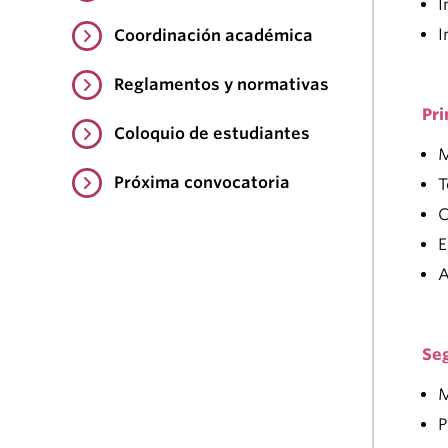
I
I
Coordinación académica
Reglamentos y normativas
Pr
Coloquio de estudiantes
M
Próxima convocatoria
T
C
E
A
Se
M
P